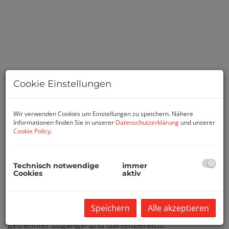
Cookie Einstellungen
Wir verwenden Cookies um Einstellungen zu speichern. Nähere
Informationen finden Sie in unserer
Datenschutzerklärung
und unserer
Cookie Policy
.
Beschreibung
Technisch notwendige
immer
Sehr gepflegtes Haus mit 2 getrennten Wohneinheiten!
Cookies
aktiv
Das aus dem Jahr 1965 stammende Objekt wurde mit
sehr viel Liebe 2004 und 2015 saniert.
Speichern
Alle akzeptieren
Die Wohneinheiten eignen sich perfekt für 2 Familien -
getrennter Zugangs- und Gartenbereich.