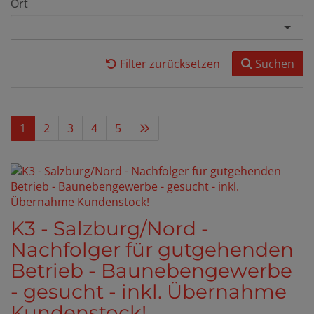
Ort
Filter zurücksetzen
Suchen
1
2
3
4
5
K3 - Salzburg/Nord -
Nachfolger für gutgehenden
Betrieb - Baunebengewerbe
- gesucht - inkl. Übernahme
Kundenstock!