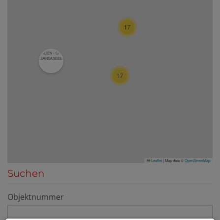
17
17
Leaflet
|
Map data ©
OpenStreetMap
Suchen
Objektnummer