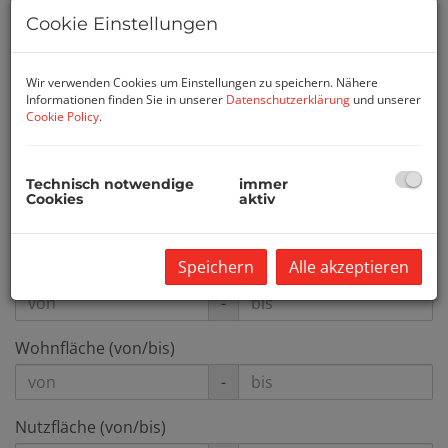
Cookie Einstellungen
Vermarktungsart
Alle
Miete
Kauf
Wir verwenden Cookies um Einstellungen zu speichern. Nähere
Informationen finden Sie in unserer
Datenschutzerklärung
und unserer
Objektart
Cookie Policy
.
Technisch notwendige
immer
Preis
Cookies
aktiv
-
Speichern
Alle akzeptieren
Zimmer
-
Wohnfläche (von/bis)
-
Nutzfläche (von/bis)