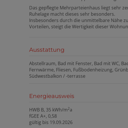
Das gepflegte Mehrparteienhaus liegt sehr z
Ruhelage macht dieses sehr besonders.
Insbesonders durch die unmittelbare Nähe zur
Vorteilen, steigt die Wertigkeit dieser Wohnun
Ausstattung
Abstellraum
Bad mit Fenster
Bad mit WC
Ba
Fernwärme
Fliesen
Fußbodenheizung
Grünb
Südwestbalkon / -terrasse
Energieausweis
2
HWB
B, 35 kWh/m
a
fGEE
A+, 0,58
gültig bis
19.09.2026