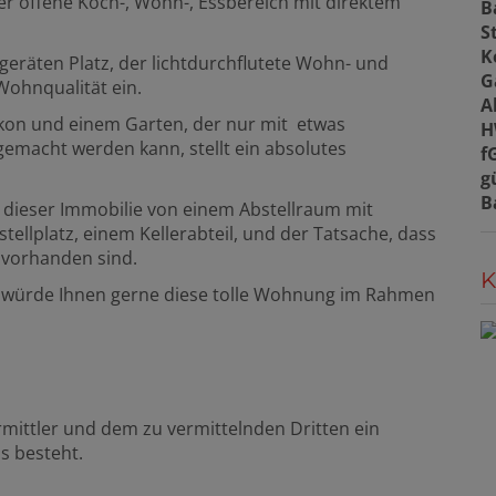
der offene Koch-, Wohn-, Essbereich mit direktem
B
S
K
geräten Platz, der lichtdurchflutete Wohn- und
G
Wohnqualität ein.
A
kon und einem Garten, der nur mit etwas
H
emacht werden kann, stellt ein absolutes
f
g
B
dieser Immobilie von einem Abstellraum mit
llplatz, einem Kellerabteil, und der Tatsache, dass
z vorhanden sind.
K
d würde Ihnen gerne diese tolle Wohnung im Rahmen
mittler und dem zu vermittelnden Dritten ein
s besteht.