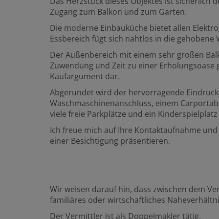
Das Herzstück dieses Objektes ist sicherlich 
Zugang zum Balkon und zum Garten.
Die moderne Einbauküche bietet allen Elektro
Essbereich fügt sich nahtlos in die gehobene 
Der Außenbereich mit einem sehr großen Bal
Zuwendung und Zeit zu einer Erholungsoase g
Kaufargument dar.
Abgerundet wird der hervorragende Eindruck 
Waschmaschinenanschluss, einem Carportabste
viele freie Parkplätze und ein Kinderspielplat
Ich freue mich auf Ihre Kontaktaufnahme un
einer Besichtigung präsentieren.
Wir weisen darauf hin, dass zwischen dem Ver
familiäres oder wirtschaftliches Naheverhältni
Der Vermittler ist als Doppelmakler tätig.