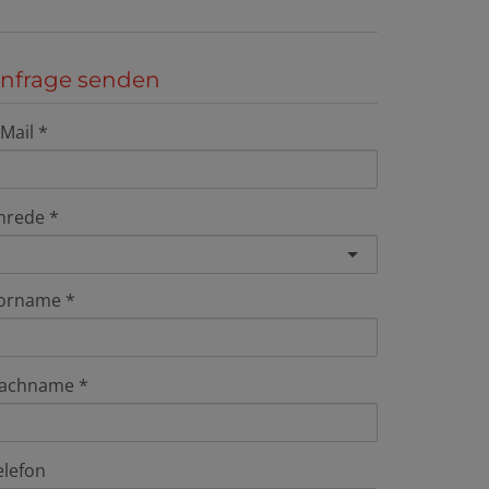
nfrage senden
-Mail
nrede
orname
achname
elefon