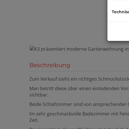
Technis
Beschreibung
Zum Verkauf steht ein richtiges Schmuckstück
Man betritt diese über einen einladenden Vo
sichtbar.
Beide Schlafzimmer sind von ansprechender
Im sehr geschmackvolle Badezimmer mit Fen
Zeit.