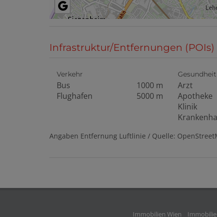
Infrastruktur/Entfernungen (POIs)
Verkehr
Gesundheit
Bus
1000 m
Arzt
Flughafen
5000 m
Apotheke
Klinik
Krankenh
Angaben Entfernung Luftlinie / Quelle: OpenStree
Immobilien Wien
Immobilien