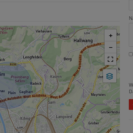
N
+
−
W
D