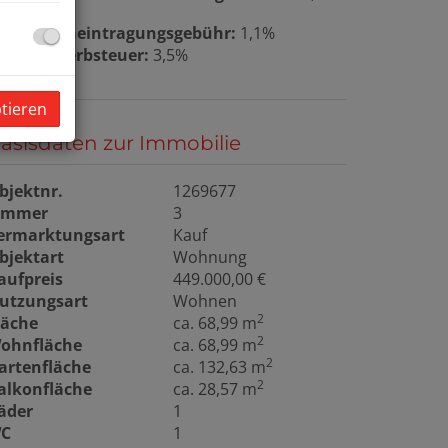
rundbucheintragungsgebühr:
1,1%
runderwerbsteuer:
3,5%
ptieren
asisdaten zur Immobilie
bjektnr.
1269677
immer
3
ermarktungsart
Kauf
bjektart
Wohnung
aufpreis
449.000,00 €
utzungsart
Wohnen
2
läche
ca. 68,99 m
2
ohnfläche
ca. 68,99 m
2
artenfläche
ca. 132,63 m
2
alkonfläche
ca. 28,57 m
äder
1
C
1