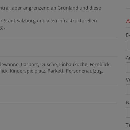
entral, aber angrenzend an Grünland und diese
 Stadt Salzburg und allen infrastrukturellen
A
g .
E
A
dewanne
Carport
Dusche
Einbauküche
Fernblick
lick
Kinderspielplatz
Parkett
Personenaufzug
V
N
T