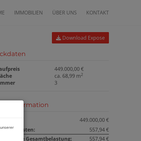
ME
IMMOBILIEN
ÜBER UNS
KONTAKT
Download Expose
ckdaten
aufpreis
449.000,00 €
2
läche
ca. 68,99 m
immer
3
reisinformation
aufpreis:
449.000,00 €
 unserer
etriebskosten:
557,94 €
onatliche Gesamtbelastung:
557,94 €