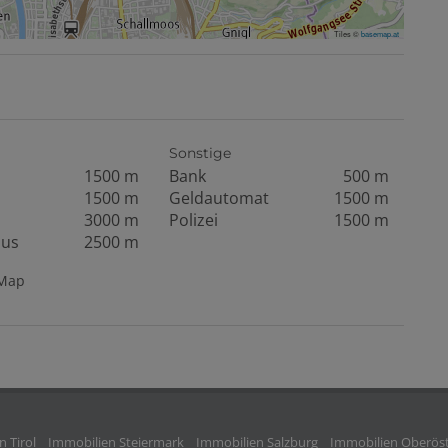
Tiles ©
basemap.at
Sonstige
1500 m
Bank
500 m
1500 m
Geldautomat
1500 m
3000 m
Polizei
1500 m
aus
2500 m
tMap
 Tirol
Immobilien Steiermark
Immobilien Salzburg
Immobilien Oberöst