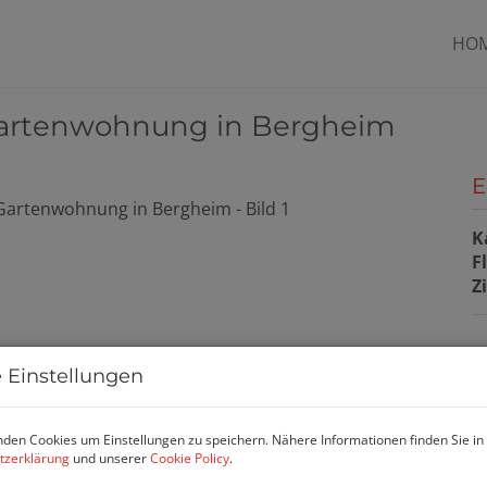
HO
Gartenwohnung in Bergheim
E
K
F
Z
P
 Einstellungen
K
den Cookies um Einstellungen zu speichern. Nähere Informationen finden Sie in
B
tzerklärung
und unserer
Cookie Policy
.
m