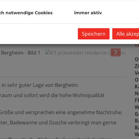
G
ch notwendige Cookies
immer aktiv
G
Speichern
Alle akze
B
O
Z
V
O
 in sehr guter Lage von Bergheim.
K
N
rraum und sofort wird die hohe Wohnqualität
F
W
 Größe und versprechen eine angenehme Nachtruhe.
G
B
ster, Badewanne und Dusche verbringt man gerne
B
W