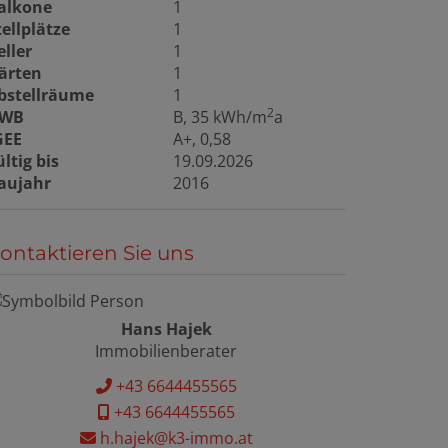
alkone
1
tellplätze
1
eller
1
ärten
1
bstellräume
1
2
WB
B, 35 kWh/m
a
GEE
A+, 0,58
ültig bis
19.09.2026
aujahr
2016
ontaktieren Sie uns
Hans Hajek
Immobilienberater
+43 6644455565
+43 6644455565
h.hajek@k3-immo.at