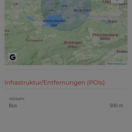
Tiles ©
basemap.at
Infrastruktur/Entfernungen (POIs)
Verkehr
Bus
500 m