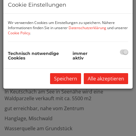
Cookie Einstellungen
Wir verwenden Cookies um Einstellungen zu speichern. Nähere
Informationen finden Sie in unserer
Datenschutzerklärung
und unserer
Cookie Policy
.
Technisch notwendige
immer
Cookies
aktiv
Beschreibung
Speichern
Alle akzeptieren
In Keutschach am See in Seenähe wird eine
Waldparzelle verkauft mit ca. 5500 m2
gut erreichbar, nahe vom Zentrum
Hanglage, Mischwald
Wasserquelle am Grundstück