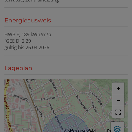
Energieausweis
2
HWB
E, 189 kWh/m
a
fGEE
D, 2,29
gültig bis
26.04.2036
Lageplan
+
−