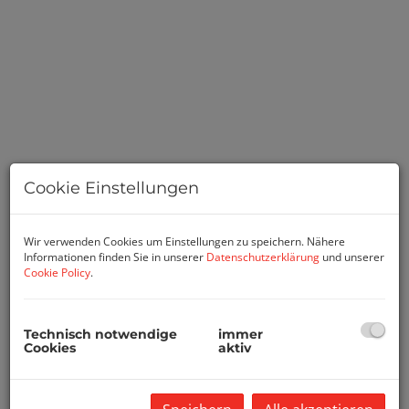
Cookie Einstellungen
Wir verwenden Cookies um Einstellungen zu speichern. Nähere
Informationen finden Sie in unserer
Datenschutzerklärung
und unserer
Cookie Policy
.
Beschreibung
Ich darf Ihnen hier ein Projekt der Superlative
Technisch notwendige
immer
vorstellen.
Cookies
aktiv
Das Projekt besteht aus einem Einfamilienhaus und auf
dem Nachbargrundstück wird ein Objekt mit drei