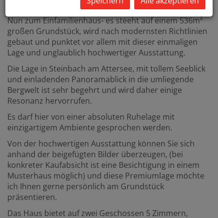
Speichern
Alle akzeptieren
Wohneinheiten errichtet.
Nun zum Einfamilienhaus- es steeht auf einem 536m²
großen Grundstück, wird nach modernsten Richtlinien
gebaut und punktet vor allem mit dieser einmaligen
Lage und unglaublich hochwertiger Ausstattung.
Die Lage in Steinbach am Attersee, mit tollem Seeblick
und einladenden Panoramablick in die umliegende
Bergwelt ist sehr begehrt und wird daher einige
Resonanz hervorrufen.
Es darf hier von einer absoluten Ruhelage mit
einzigartigem Ambiente gesprochen werden.
Von der hochwertigen Ausstattung können Sie sich
anhand der beigefügten Bilder überzeugen, (bei
konkreter Kaufabsicht ist eine Besichtigung in einem
Musterhaus möglich) und diese Premiumlage möchte
ich Ihnen gerne persönlich am Grundstück
präsentieren.
Das Haus bietet auf zwei Geschossen 5 Zimmern,