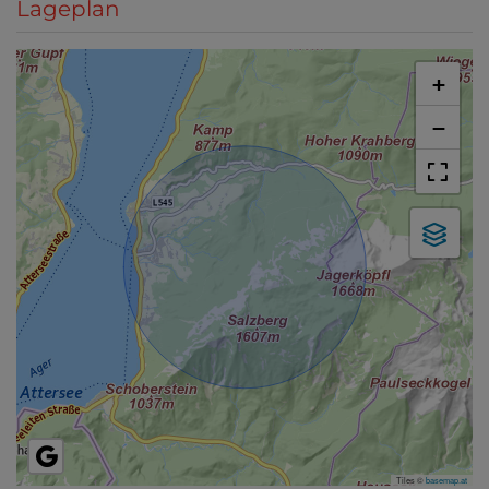
Lageplan
+
−
Tiles ©
basemap.at