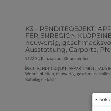
K3 - RENDITEOBJEKT: A
FERIENREGION KLOPEINER
neuwertig, geschmacksvo
Ausstattung, Carports, Pf
9122 St. Kanzian am Klopeiner See
Cookie