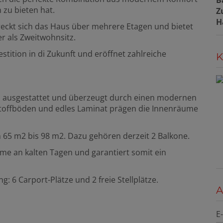
B
 zu bieten hat.
Z
H
reckt sich das Haus über mehrere Etagen und bietet
er als Zweitwohnsitz.
stition in di Zukunft und eröffnet zahlreiche
K
ien ausgestattet und überzeugt durch einen modernen
ststoffböden und edles Laminat prägen die Innenräume
 65 m2 bis 98 m2. Dazu gehören derzeit 2 Balkone.
rme an kalten Tagen und garantiert somit ein
g: 6 Carport-Plätze und 2 freie Stellplätze.
A
E