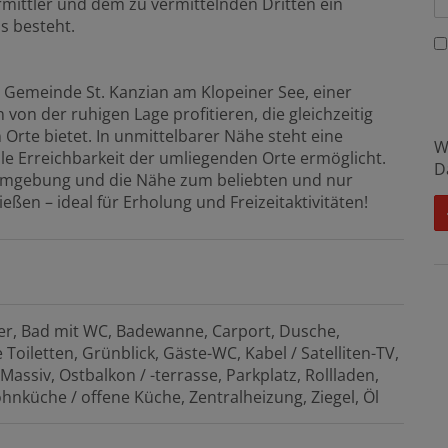
mittler und dem zu vermittelnden Dritten ein
s besteht.
er Gemeinde St. Kanzian am Klopeiner See, einer
von der ruhigen Lage profitieren, die gleichzeitig
Orte bietet. In unmittelbarer Nähe steht eine
W
le Erreichbarkeit der umliegenden Orte ermöglicht.
D
 Umgebung und die Nähe zum beliebten und nur
ßen – ideal für Erholung und Freizeitaktivitäten!
er
Bad mit WC
Badewanne
Carport
Dusche
 Toiletten
Grünblick
Gäste-WC
Kabel / Satelliten-TV
Massiv
Ostbalkon / -terrasse
Parkplatz
Rollladen
hnküche / offene Küche
Zentralheizung
Ziegel
Öl