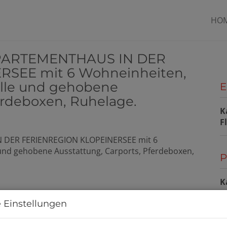
HO
PPARTEMENTHAUS IN DER
SEE mit 6 Wohneinheiten,
lle und gehobene
E
erdeboxen, Ruhelage.
K
F
P
K
 Einstellungen
G
G