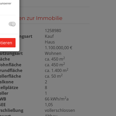
 unserer
asisdaten zur Immobilie
bjektnr.
1258980
ermarktungsart
Kauf
bjektart
Haus
ptieren
aufpreis
1.100.000,00 €
utzungsart
Wohnen
2
läche
ca. 450 m
2
ohnfläche
ca. 450 m
2
rundfläche
ca. 1.400 m
2
ellerfläche
ca. 50 m
alkone
2
tellplätze
8
eller
1
2
WB
66 kWh/m
a
GEE
1,05
rschließung
vollerschlossen