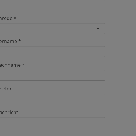
nrede
orname
achname
elefon
achricht