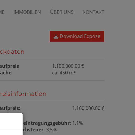
ME
IMMOBILIEN
ÜBER UNS
KONTAKT
Download Expose
ckdaten
aufpreis
1.100.000,00 €
2
läche
ca. 450 m
reisinformation
aufpreis:
1.100.000,00 €
rundbucheintragungsgebühr:
1,1%
runderwerbsteuer:
3,5%