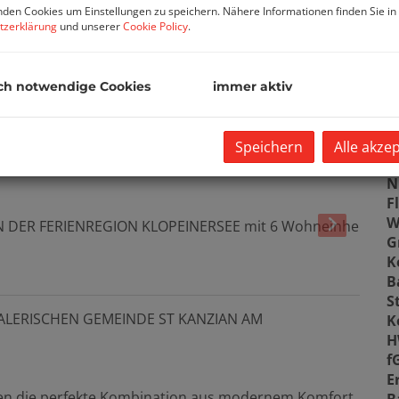
den Cookies um Einstellungen zu speichern. Nähere Informationen finden Sie in
tzerklärung
und unserer
Cookie Policy
.
B
ch notwendige Cookies
immer aktiv
O
V
O
Speichern
Alle akze
K
N
F
W
G
K
B
S
LERISCHEN GEMEINDE ST KANZIAN AM
K
H
f
E
nen die perfekte Kombination aus modernem Komfort