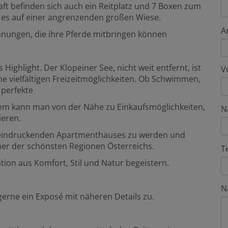
haft befinden sich auch ein Reitplatz und 7 Boxen zum
t es auf einer angrenzenden großen Wiese.
A
hnungen, die ihre Pferde mitbringen können
Highlight. Der Klopeiner See, nicht weit entfernt, ist
V
ine vielfältigen Freizeitmöglichkeiten. Ob Schwimmen,
 perfekte
dem kann man von der Nähe zu Einkaufsmöglichkeiten,
N
ieren.
beeindruckenden Apartmenthauses zu werden und
einer der schönsten Regionen Österreichs.
T
tion aus Komfort, Stil und Natur begeistern.
N
gerne ein Exposé mit näheren Details zu.