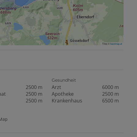
Tiles ©
basemap.at
Gesundheit
2500 m
Arzt
6000 m
mat
2500 m
Apotheke
2500 m
2500 m
Krankenhaus
6500 m
tMap