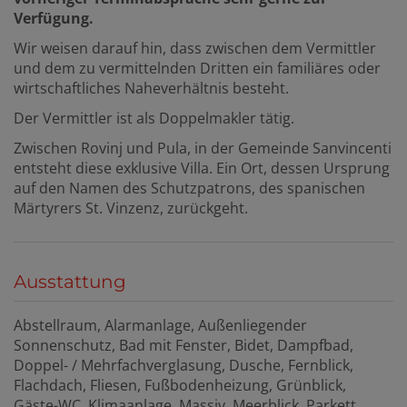
Verfügung.
Wir weisen darauf hin, dass zwischen dem Vermittler
und dem zu vermittelnden Dritten ein familiäres oder
wirtschaftliches Naheverhältnis besteht.
Der Vermittler ist als Doppelmakler tätig.
Zwischen Rovinj und Pula, in der Gemeinde Sanvincenti
entsteht diese exklusive Villa. Ein Ort, dessen Ursprung
auf den Namen des Schutzpatrons, des spanischen
Märtyrers St. Vinzenz, zurückgeht.
Ausstattung
Abstellraum
Alarmanlage
Außenliegender
Sonnenschutz
Bad mit Fenster
Bidet
Dampfbad
Doppel- / Mehrfachverglasung
Dusche
Fernblick
Flachdach
Fliesen
Fußbodenheizung
Grünblick
Gäste-WC
Klimaanlage
Massiv
Meerblick
Parkett