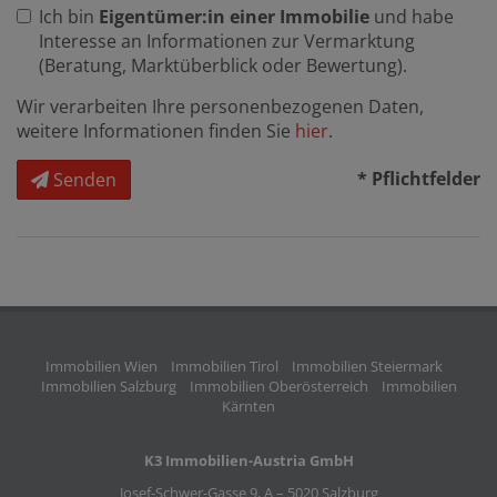
Ich bin
Eigentümer:in einer Immobilie
und habe
Interesse an Informationen zur Vermarktung
(Beratung, Marktüberblick oder Bewertung).
Wir verarbeiten Ihre personenbezogenen Daten,
weitere Informationen finden Sie
hier
.
* Pflichtfelder
Senden
Immobilien Wien
Immobilien Tirol
Immobilien Steiermark
Immobilien Salzburg
Immobilien Oberösterreich
Immobilien
Kärnten
K3 Immobilien-Austria GmbH
Josef-Schwer-Gasse 9, A – 5020 Salzburg