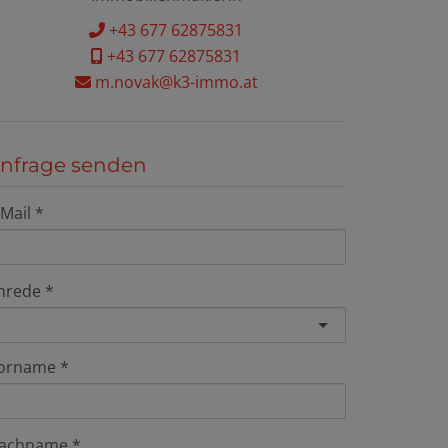
+43 677 62875831
+43 677 62875831
m.novak@k3-immo.at
nfrage senden
-Mail
nrede
orname
achname