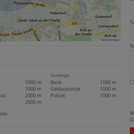
T
Tiles ©
basemap.at
N
Sonstige
1000 m
Bank
1000 m
1000 m
Geldautomat
1000 m
aus
2000 m
Polizei
1000 m
2000 m
W
tMap
D