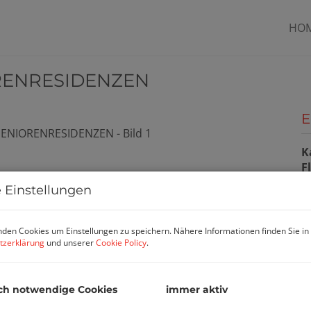
HO
ORENRESIDENZEN
E
K
F
 Einstellungen
P
den Cookies um Einstellungen zu speichern. Nähere Informationen finden Sie in
tzerklärung
und unserer
Cookie Policy
.
K
G
ch notwendige Cookies
immer aktiv
G