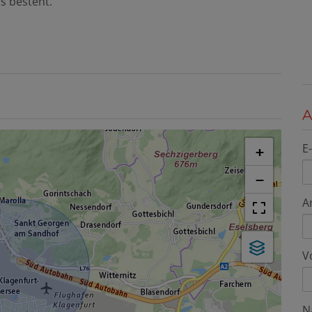
s besteht.
A
E
+
−
A
V
N