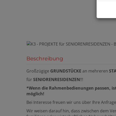
Beschreibung
Großzügige
GRUNDSTÜCKE
an mehreren
ST
für
SENIORENRESIDENZEN
!!!
*Wenn die Rahmenbedienungen passen, ist
möglich!
Bei Interesse freuen wir uns über Ihre Anfrage
Wir weisen darauf hin, dass zwischen dem Ver