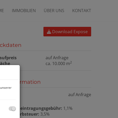
ME
IMMOBILIEN
ÜBER UNS
KONTAKT
Download Expose
ckdaten
aufpreis
auf Anfrage
2
läche
ca. 10.000 m
reisinformation
 unserer
aufpreis:
auf Anfrage
rundbucheintragungsgebühr:
1,1%
runderwerbsteuer:
3,5%