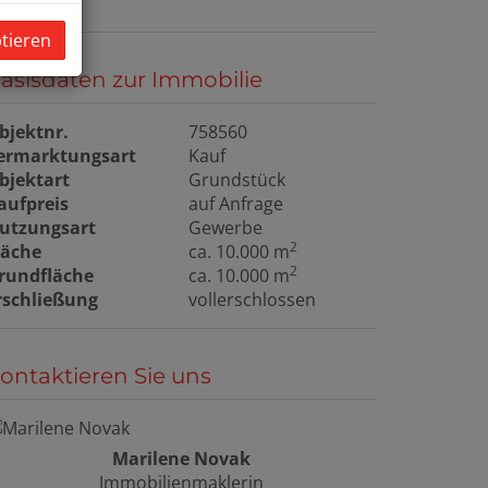
ptieren
asisdaten zur Immobilie
bjektnr.
758560
ermarktungsart
Kauf
bjektart
Grundstück
aufpreis
auf Anfrage
utzungsart
Gewerbe
2
läche
ca. 10.000 m
2
rundfläche
ca. 10.000 m
rschließung
vollerschlossen
ontaktieren Sie uns
Marilene Novak
Immobilienmaklerin