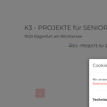
K3 - PROJEKTE für SENI
9020 Klagenfurt am Wörthersee
Cookie
Wir verwen
Datenschu
Technis