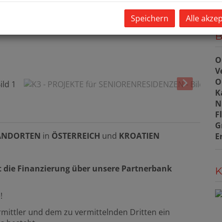
Speichern
Alle akze
B
O
V
O
K
N
F
G
ANDORTEN
in
ÖSTERREICH
und
KROATIEN
E
 die Finanzierung über unsere Partnerbank
K
!
mittler und dem zu vermittelnden Dritten ein