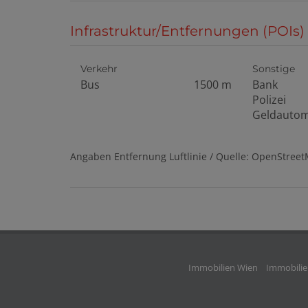
Infrastruktur/Entfernungen (POIs)
Verkehr
Sonstige
Bus
1500 m
Bank
Polizei
Geldauto
Angaben Entfernung Luftlinie / Quelle: OpenStree
Immobilien Wien
Immobilien