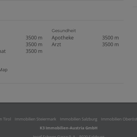
Gesundheit
3500 m
Apotheke
3500 m
3500 m
Arzt
3500 m
mat
3500 m
tMap
 Tirol
Immobilien Steiermark
Immobilien Salzburg
Immobilien Oberöst
K3 Immobilien-Austria GmbH
Josef-Schwer-Gasse 9, A – 5020 Salzburg