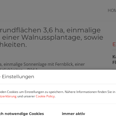
HO
Grundflächen 3,6 ha, einmalige
 einer Walnussplantage, sowie
hkeiten.
E
K
F
 Einstellungen
P
den Cookies um Einstellungen zu speichern. Nähere Informationen finden Sie in
K
tzerklärung
und unserer
Cookie Policy
.
G
G
ch notwendige Cookies
immer aktiv