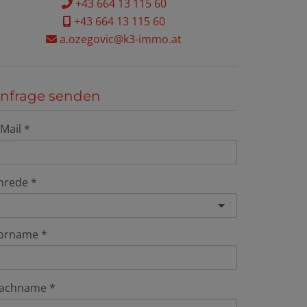
+43 664 13 115 60
+43 664 13 115 60
a.ozegovic@k3-immo.at
nfrage senden
-Mail
nrede
orname
achname