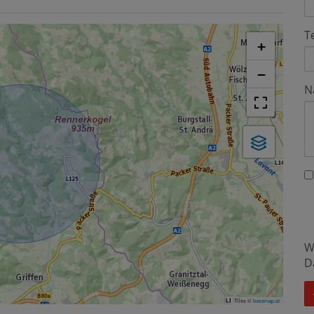
T
+
−
N
W
D
Tiles ©
basemap.at