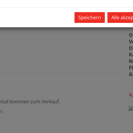
Speichern
Alle akze
B
O
V
O
K
N
F
G
K
ential kommen zum Verkauf.
n.