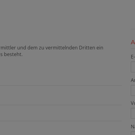
A
mittler und dem zu vermittelnden Dritten ein
s besteht.
E
A
V
N