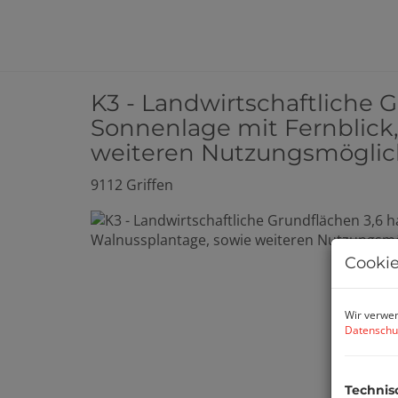
K3 - Landwirtschaftliche 
Sonnenlage mit Fernblick,
weiteren Nutzungsmöglic
9112 Griffen
Cookie
Wir verwen
Datenschu
Technis