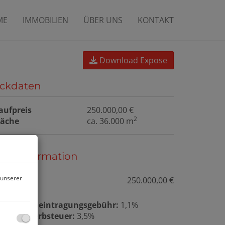
ME
IMMOBILIEN
ÜBER UNS
KONTAKT
Download Expose
ckdaten
aufpreis
250.000,00 €
2
läche
ca. 36.000 m
reisinformation
 unserer
aufpreis:
250.000,00 €
rundbucheintragungsgebühr:
1,1%
runderwerbsteuer:
3,5%