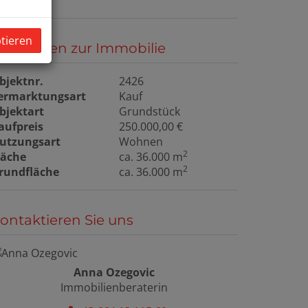
ptieren
asisdaten zur Immobilie
bjektnr.
2426
ermarktungsart
Kauf
bjektart
Grundstück
aufpreis
250.000,00 €
utzungsart
Wohnen
2
läche
ca. 36.000 m
2
rundfläche
ca. 36.000 m
ontaktieren Sie uns
Anna Ozegovic
Immobilienberaterin